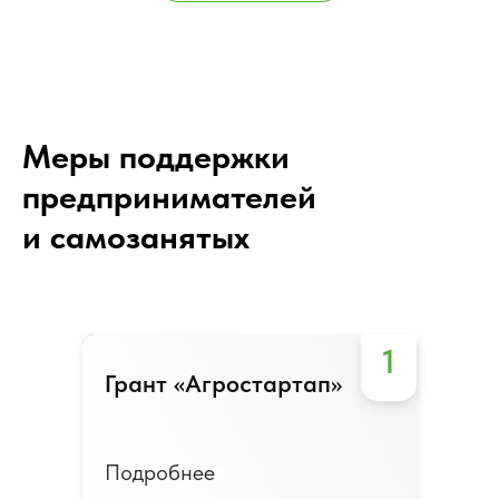
Меры поддержки
предпринимателей
и самозанятых
1
Грант «Агростартап»
Грант «Агростартап»
Подробнее
Подробнее