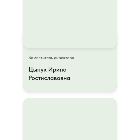
Заместитель директора
Заместитель директора
Цыпук Ирина
Цыпук Ирина
Ростиславовна
Ростиславовна