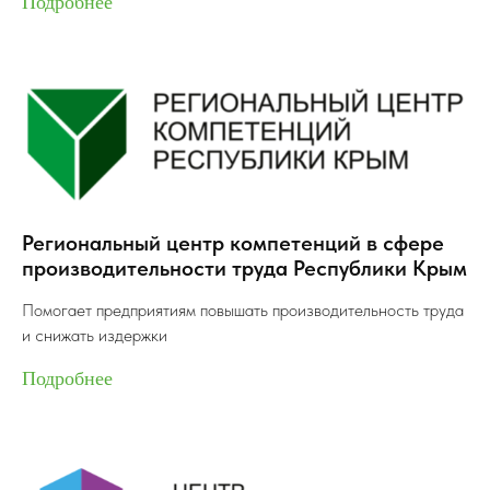
Подробнее
Руководитель Блока инновационно-
Руководитель Блока инновационно-
производственной сферы, Центра
производственной сферы, Центра
кластерного развития
кластерного развития
Демичева Мария Анатольевна
Демичева Мария Анатольевна
Региональный центр компетенций в сфере
производительности труда Республики Крым
Помогает предприятиям повышать производительность труда
и снижать издержки
Подробнее