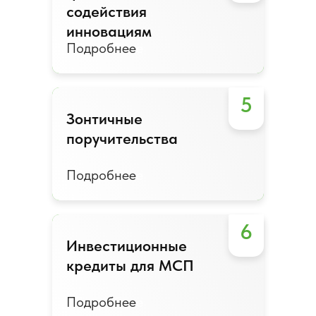
содействия
содействия
инновациям
инновациям
Подробнее
Подробнее
5
Зонтичные
Зонтичные
поручительства
поручительства
Подробнее
Подробнее
6
Инвестиционные
Инвестиционные
кредиты для МСП
кредиты для МСП
Подробнее
Подробнее