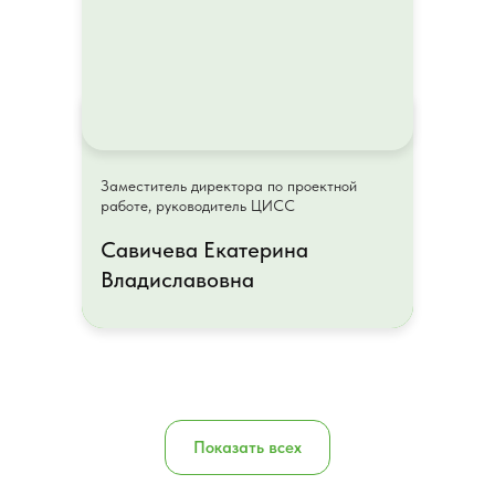
Заместитель директора по проектной
Заместитель директора по проектной
работе, руководитель ЦИСС
работе, руководитель ЦИСС
Савичева Екатерина
Савичева Екатерина
Владиславовна
Владиславовна
Показать всех