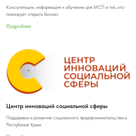
Консультации, информация и обучение для МСП и тех, кто
планирует открыть бизнес
Подробнее
Руководитель Консультационного центра
Руководитель Консультационного центра
Бегдаш Евгений
Бегдаш Евгений
Романович
Романович
Центр инноваций социальной сферы
Поддержка и развитие социального предпринимательства в
Республике Крым