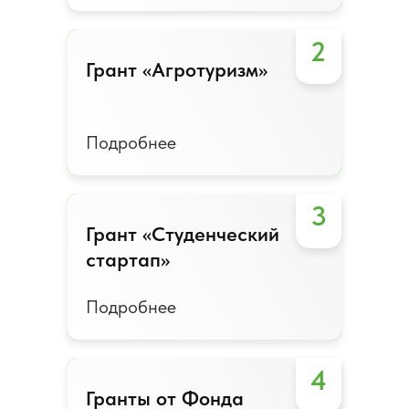
2
Грант «Агротуризм»
Грант «Агротуризм»
Подробнее
Подробнее
3
Грант «Студенческий
Грант «Студенческий
стартап»
стартап»
Подробнее
Подробнее
4
Гранты от Фонда
Гранты от Фонда