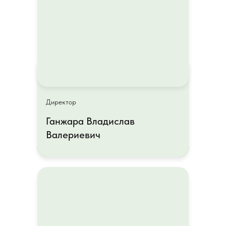
Директор
Директор
Ганжара Владислав
Ганжара Владислав
Валериевич
Валериевич