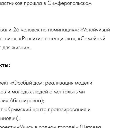
частников прошла в Симферопольском
овали 26 человек по номинациям: «Устойчивый
йствие», «Развитие потенциала», «Семейный
 для жизни».
кты:
ект «Особый дом: реализация модели
ов и молодых людей с ментальными
лия Аблтаировна);
кт «Крымский центр протезирования и
инович);
роекты «Учись в родном городе!» (Петяева